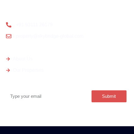
Contact Us
+91 93111 26179
property@skybridge-global.com
Quick Links
About Us
Our Properties
Subscribe
Submit